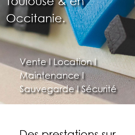
T
o
u
l
o
u
s
e
&
e
n
O
c
c
i
t
a
n
i
e
.
V
e
n
t
e
I
L
o
c
a
t
i
o
n
I
M
a
i
n
t
e
n
a
n
c
e
I
S
a
u
v
e
g
a
r
d
e
I
S
é
c
u
r
i
t
é
Des prestations sur