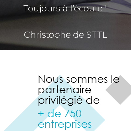
Toujours à l’écoute "
Christophe de STTL
650
Tonnes de matériel loué
15 ans
Nous sommes le
clients
150
expérience
Qui sommes-nous ?
partenaire
privilégié de
+ de 750
entreprises