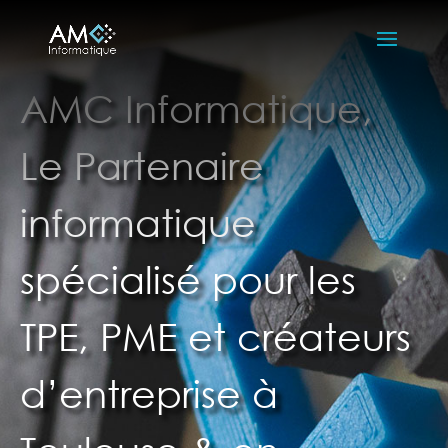
A
M
C
I
n
f
o
r
m
a
t
i
q
u
e
,
L
e
P
a
r
t
e
n
a
i
r
e
i
n
f
o
r
m
a
t
i
q
u
e
s
p
é
c
i
a
l
i
s
é
p
o
u
r
l
e
s
T
P
E
,
P
M
E
e
t
c
r
é
a
t
e
u
r
s
d
’
e
n
t
r
e
p
r
i
s
e
à