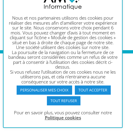
59100 ROUBAIX
Nous et nos partenaires utilisons des cookies pour
réaliser des mesures afin d'améliorer votre expérience
N° de téléphone : 1007
sur le site. Nous conservons votre choix pendant 6
mois. Vous pouvez changer d’avis à tout moment en
cliquant sur l’icône « Module de gestion des cookies »
situé en bas à droite de chaque page de notre site.
Une société utilisent des cookies sur notre site.
La poursuite de la navigation ou la fermeture de ce
bandeau seront considérées comme un refus de votre
part à consentir à l’utilisation des cookies décrit ci-
dessus.
Si vous refusez l’utilisation de ces cookies nous ne les
utiliserons pas, et cela n’entrainera aucune
Votre partenaire informatique
conséquence sur votre accès à notre site.
à Toulouse, en Occitanie
PERSONALISER MES CHOIX
TOUT ACCEPTER
262, Avenue Saint-Exupéry
TOUT REFUSER
31400 Toulouse
Pour en savoir plus, vous pouvez consulter notre
Du lundi au vendredi
Politique cookies
de 9h à 12h et de 14h à 18h